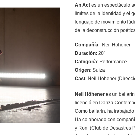
An Act
es un espectáculo aut
límites de la identidad y el
lenguaje de movimiento lúdic
de la deconstrucción poética
Compañía
:
Neil Höhener
Duración
: 20’
Categoría
: Performance
Origen
: Suiza
Cast
: Neil Höhener (Direcci
Neil Höhener
es un bailarí
licenció en Danza Contempor
Como bailarín, ha trabajado
Ha colaborado con compañí
y Roni (Club de Desastres P