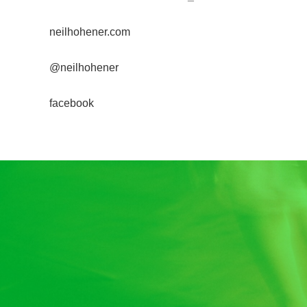
neilhohener.com
@neilhohener
facebook