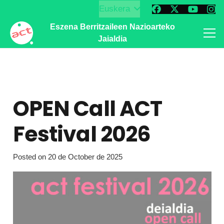
Euskera
Eszena Berritzaileen Nazioarteko
Jaialdia
OPEN Call ACT
Festival 2026
Posted on
20 de October de 2025