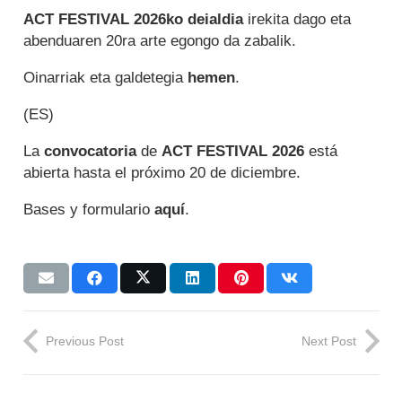
ACT FESTIVAL 2026ko deialdia
irekita dago eta
abenduaren 20ra arte egongo da zabalik.
Oinarriak eta galdetegia
hemen
.
(ES)
La
convocatoria
de
ACT FESTIVAL 2026
está
abierta hasta el próximo 20 de diciembre.
Bases y formulario
aquí
.
Previous Post
Next Post