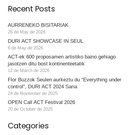
Recent Posts
AURRENEKO BISITARIAK
26 de May de 2026
DURI ACT SHOWCASE IN SEUL
6 de May de 2026
ACT-ek 600 proposamen artistiko baino gehiago
jasotzen ditu bost kontinenteetatik
12 de March de 2026
Flor Buzzok Seulen aurkeztu du “Everything under
control”, DURI ACT 2024 Saria
24 de November de 2025
OPEN Call ACT Festival 2026
20 de October de 2025
Categories