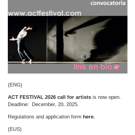
(ENG)
ACT FESTIVAL 2026 call for artists
is now open.
Deadline: December, 20, 2025.
Regulations and application form
here
.
(EUS)