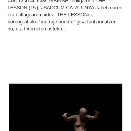
Concurso 4€ INSCRIBIRSE *obligatorio THE
LESSON (15′)LaSADCUM CATALUNYA Jabetzearen
eta collagearen bidez, THE LESSONek
koreografiako “metraje aurkitu” gisa funtzionatzen
du, eta Interneten osteko…