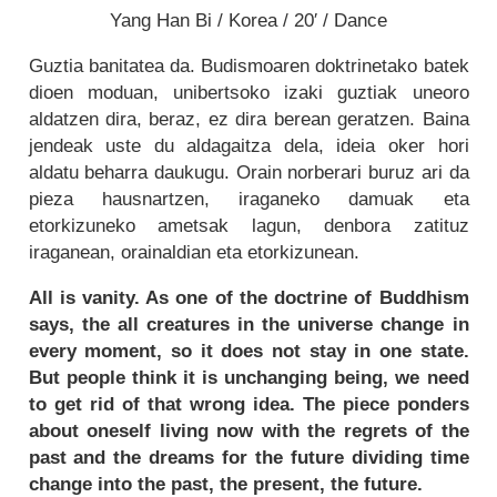
Yang Han Bi / Korea / 20′ / Dance
Guztia banitatea da. Budismoaren doktrinetako batek
dioen moduan, unibertsoko izaki guztiak uneoro
aldatzen dira, beraz, ez dira berean geratzen. Baina
jendeak uste du aldagaitza dela, ideia oker hori
aldatu beharra daukugu. Orain norberari buruz ari da
pieza hausnartzen, iraganeko damuak eta
etorkizuneko ametsak lagun, denbora zatituz
iraganean, orainaldian eta etorkizunean.
All is vanity. As one of the doctrine of Buddhism
says, the all creatures in the universe change in
every moment, so it does not stay in one state.
But people think it is unchanging being, we need
to get rid of that wrong idea. The piece ponders
about oneself living now with the regrets of the
past and the dreams for the future dividing time
change into the past, the present, the future.